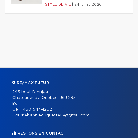
STYLE DE VIE
|
24 juillet 2026
RE/MAX FUTUR
243 boul. D'Anjou
Châteauguay, Québec, J6J 2R3
Bur.:
Cell.:
450 544-1202
Courriel:
annieduquette15@gmail.com
RESTONS EN CONTACT