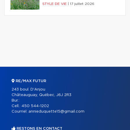
STYLE DE VIE
|
17 juillet 2026
RE/MAX FUTUR
243 boul. D'Anjou
Châteauguay, Québec, J6J 2R3
Bur.:
Cell.:
450 544-1202
Courriel:
annieduquette15@gmail.com
RESTONS EN CONTACT