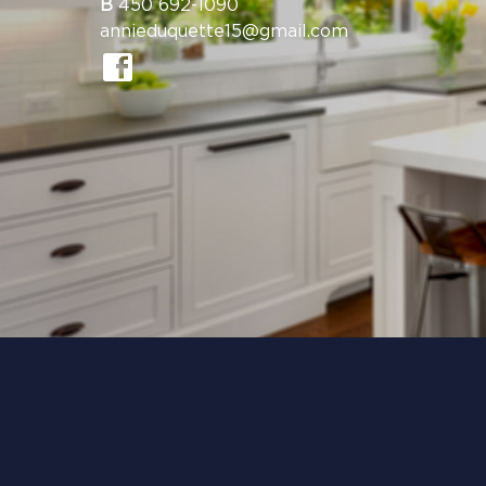
B
450 692-1090
annieduquette15@gmail.com