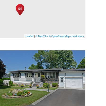
Leaflet
|
© MapTiler
© OpenStreetMap contributors