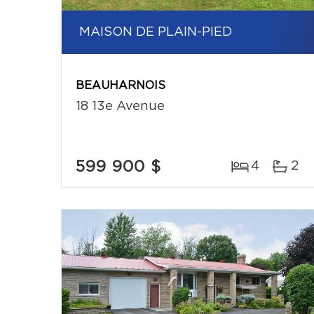
MAISON DE PLAIN-PIED
BEAUHARNOIS
18 13e Avenue
599 900 $
4
2