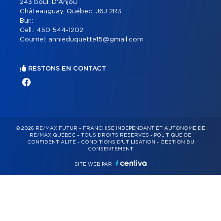
243 boul. D'Anjou
Châteauguay, Québec, J6J 2R3
Bur.:
Cell.:
450 544-1202
Courriel:
annieduquette15@gmail.com
RESTONS EN CONTACT
© 2026 RE/MAX FUTUR – FRANCHISÉ INDÉPENDANT ET AUTONOME DE
RE/MAX QUÉBEC – TOUS DROITS RÉSERVÉS -
POLITIQUE DE
CONFIDENTIALITÉ
-
CONDITIONS D'UTILISATION
-
GESTION DU
CONSENTEMENT
SITE WEB PAR